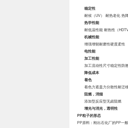
稳定性
耐候（UV
）
耐热老化
热
热学性能
耐低温性能
耐热性（HDTV
机械性能
增强
增韧
耐磨性
硬度
柔性
电性能
加工性能
加工流动性
尺寸稳定性
防
降低成本
着色
着色力
遮盖力
分散性
耐迁
阻燃，消烟
添加型
反应型
无卤阻燃
增光与消光，透明性
PP粒子的形态
PP原料
：刚出石化厂的PP一