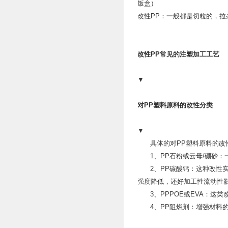
饭盒）
改性PP
：一般都是切粒的，拉
改性PP常见的注塑加工工艺
▼
对PP塑料原料的改性分类
▼
具体的对PP塑料原料的改
1、
PP石粉或云母/硼砂
2、
PP碳酸钙：这种改性
强度降低，还好加工性流动性
3、
PPPOE或EVA：这
4、
PP阻燃剂：增强材料